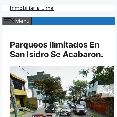
Saltar
Inmobiliaria Lima
al
contenido
Menú
Parqueos Ilimitados En
San Isidro Se Acabaron.