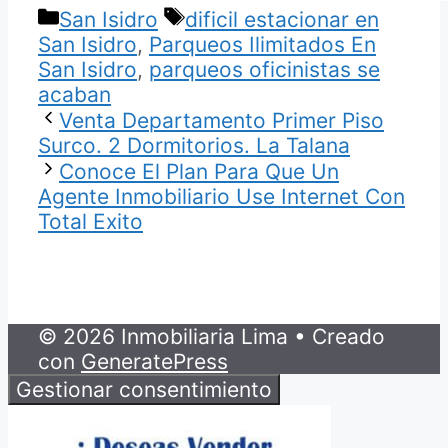
Categorías
Etiquetas
San Isidro
dificil estacionar en
San Isidro
,
Parqueos Ilimitados En
San Isidro
,
parqueos oficinistas se
acaban
Venta Departamento Primer Piso
Surco. 2 Dormitorios. La Talana
Conoce El Plan Para Que Un
Agente Inmobiliario Use Internet Con
Total Exito
© 2026 Inmobiliaria Lima
• Creado
con
GeneratePress
Gestionar consentimiento