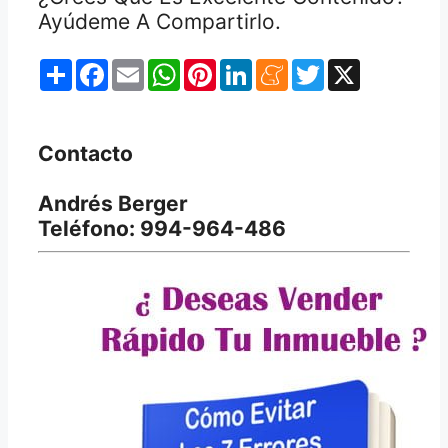
Ayúdeme A Compartirlo.
Share
Facebook
Email
WhatsApp
Pinterest
LinkedIn
Meneame
Twitter
X
Contacto
Andrés Berger
Teléfono: 994-964-486