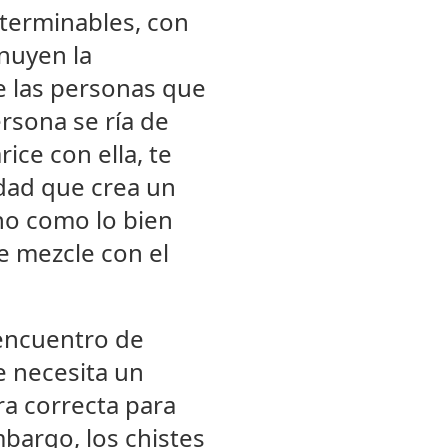
nterminables, con
inuyen la
e las personas que
rsona se ría de
ice con ella, te
dad que crea un
eno como lo bien
e mezcle con el
 encuentro de
e necesita un
ra correcta para
bargo, los chistes