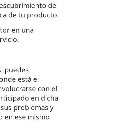
descubrimiento de
rca de tu producto.
ctor en una
vicio.
si puedes
donde está el
volucrarse con el
articipado en dicha
y sus problemas y
to en ese mismo