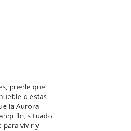
res, puede que
nmueble o estás
ue la Aurora
ranquilo, situado
para vivir y