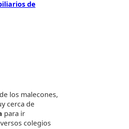
iliarios de
 de los malecones,
uy cerca de
a
para ir
iversos colegios