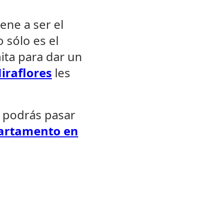
ene a ser el
 sólo es el
ita para dar un
iraflores
les
e podrás pasar
partamento en