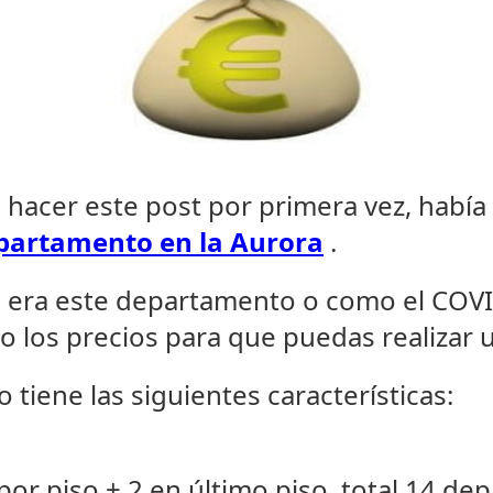
hacer este post por primera vez, había
epartamento en la Aurora
.
era este departamento o como el COVID-
do los precios para que puedas realizar u
tiene las siguientes características:
or piso + 2 en último piso, total 14 d