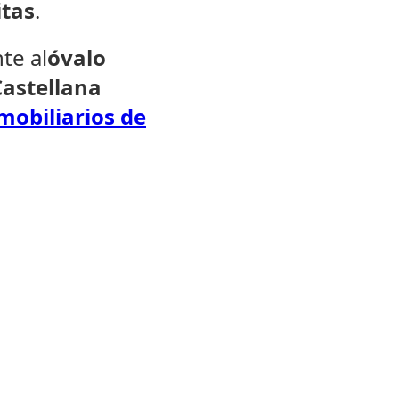
itas
.
te al
óvalo
Castellana
mobiliarios de