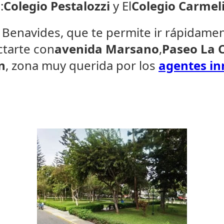
:
Colegio Pestalozzi
y El
Colegio Carmel
 Benavides, que te permite ir rápidamen
tarte con
avenida Marsano
,
Paseo La 
n
, zona muy querida por los
agentes in