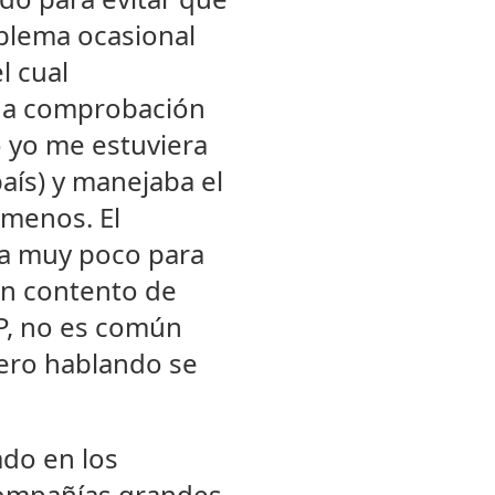
oblema ocasional
l cual
una comprobación
lo yo me estuviera
aís) y manejaba el
 menos. El
da muy poco para
én contento de
FP, no es común
pero hablando se
do en los
 compañías grandes