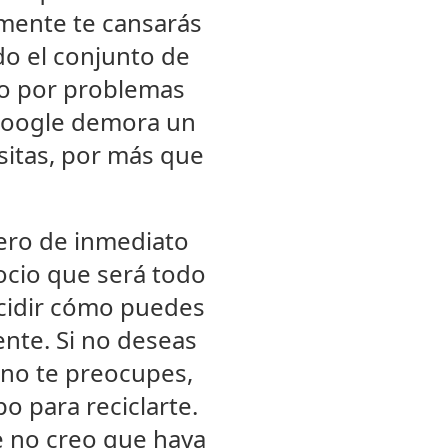
emente te cansarás
do el conjunto de
 o por problemas
 Google demora un
sitas, por más que
nero de inmediato
ocio que será todo
ecidir cómo puedes
ente. Si no deseas
 no te preocupes,
 para reciclarte.
e no creo que haya