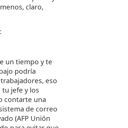
 menos, claro,
:
e un tiempo y te
abajo podría
etrabajadores, eso
tu jefe y los
o contarte una
 sistema de correo
vado (AFP Unión
do para evitar que