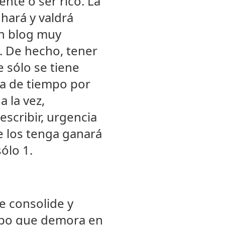
nte o ser rico. La
 hará y valdrá
un blog muy
a. De hecho, tener
 sólo se tiene
lta de tiempo por
a la vez,
scribir, urgencia
e los tenga ganará
ólo 1.
e consolide y
iempo que demora en