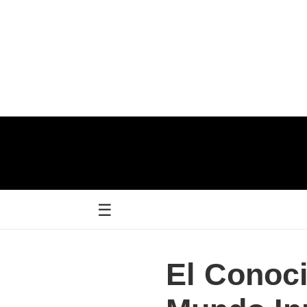
☰
El Conoc