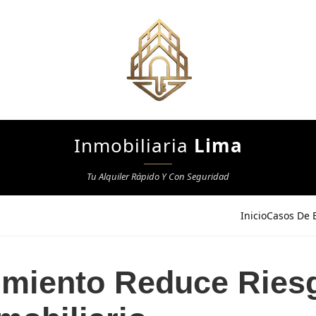
Inmobiliaria
Lima
Tu Alquiler Rápido Y Con Seguridad
Inicio
Casos De E
imiento Reduce Ries