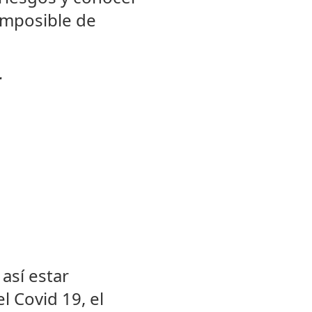
imposible de
r
así estar
l Covid 19, el