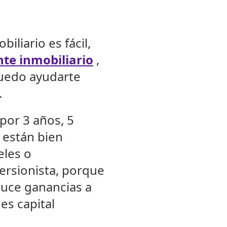
liario es fácil,
te inmobiliario
,
 puedo ayudarte
.
por 3 años, 5
 están bien
eles o
ersionista, porque
duce ganancias a
es capital