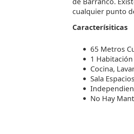
de Barranco. Exis
cualquier punto d
Caracterísiticas
65 Metros C
1 Habitació
Cocina, Lava
Sala Espacio
Independien
No Hay Mant