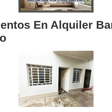
entos En Alquiler Ba
io