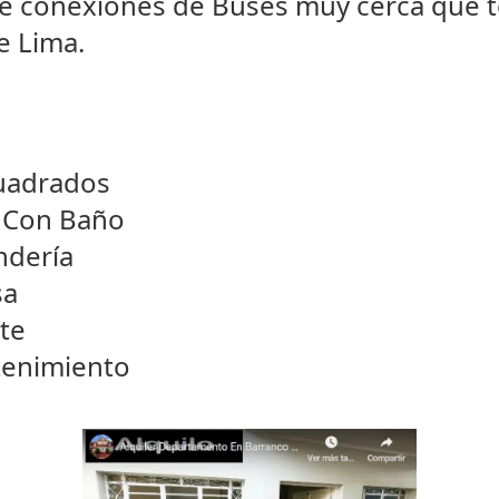
te conexiones de Buses muy cerca que t
e Lima.
uadrados
n Con Baño
ndería
sa
te
enimiento