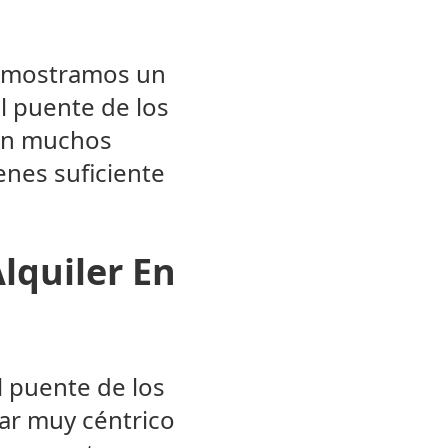
e mostramos un
l puente de los
con muchos
enes suficiente
lquiler En
l puente de los
ar muy céntrico